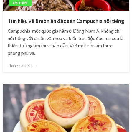
ẨM THỰC
Tìm hiểu về 8 món ăn đặc sản Campuchia nổi tiếng
Campuchia, một quốc gia nằm ở Đông Nam Á, không chỉ
nổi tiếng với di sản văn hóa và kiến trúc độc đáo mà còn là
thiên đường ẩm thực hấp dẫn. Với một nền ẩm thực
phong phú và…
Posted
Tháng 7 5, 2023
on