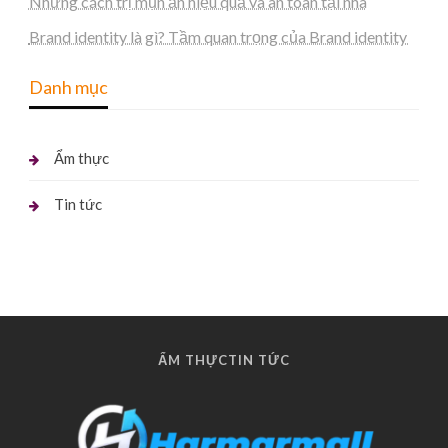
Những cách trị mụn ẩn hiệu quả và an toàn tại nhà
Brand identity là gì? Tầm quan trọng của Brand identity
Danh mục
Ẩm thực
Tin tức
ẨM THỰC
TIN TỨC