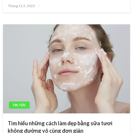
Posted
Tháng 11 3, 2023
on
TIN TỨC
Tìm hiểu những cách làm đẹp bằng sữa tươi
không đường vô cùng đơn giản