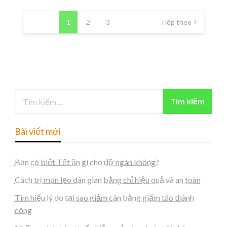
Phân
trang
1
2
3
Tiếp theo
bài
viết
Bài viết mới
Bạn có biết Tết ăn gì cho đỡ ngán không?
Cách trị mụn lẹo dân gian bằng chỉ hiệu quả và an toàn
Tìm hiểu lý do tại sao giảm cân bằng giấm táo thành
công