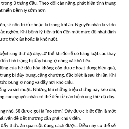
trong 3 tháng đầu. Theo dõi cân nặng, phát hiện tình trạng
t hiện bệnh lý sớm hơn.
n, sẽ nôn trước hoặc là trong khi ăn. Nguyên nhân là vì do
 tắc nghẽn. Khi bệnh lý tiến triển đến một mức độ nhất định
gược thức ăn hoặc là khó nuốt.
ệnh ung thư dạ dày, cơ thể khi đó sẽ có hàng loạt các thay
n đến tình trạng bị đầy bụng, ợ nóng và khó tiêu.
động của hệ tiêu hóa không còn được hoạt động hiệu quả,
trạng bị đầy bụng, căng chướng, đặc biệt là sau khi ăn. Khi
tức bụng, ợ nóng và đầy hơi khó chịu.
ống và sinh hoạt. Nhưng khi những triệu chứng này kéo dài,
ng cao nguyên nhân có thể đến từ căn bệnh ung thư dạ dày.
ợng nhỏ. Sẽ được gọi là “no sớm”. Đây được biết đến là một
ải vấn đề bất thường cần phải chú ý đến.
 đẩy thức ăn qua ruột đúng cách được. Điều này có thể sẽ