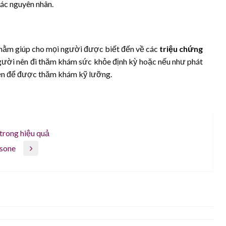
xác nguyên nhân.
nhằm giúp cho mọi người được biết đến về các
triệu chứng
người nên đi thăm khám sức khỏe định kỳ hoặc nếu như phát
iện để được thăm khám kỹ lưỡng.
trong hiệu quả
asone
TIN TỨC
TIN TỨC
Tổng hợp những món ăn đồ ăn Trung
Freestyle là gì? Chia sẻ cách phối đồ
Quốc nổi tiếng nhất
theo phong cách freestyle cực chất
Tháng 9 30, 2023
Tháng 11 3, 2023