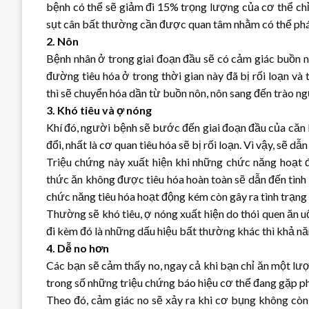
bệnh có thể sẽ giảm đi 15% trọng lượng của cơ thể chỉ 
sụt cân bất thường cần được quan tâm nhằm có thể phá
2. Nôn
Bệnh nhân ở trong giai đoạn đầu sẽ có cảm giác buồn nô
đường tiêu hóa ở trong thời gian này đã bị rối loạn và
thì sẽ chuyển hóa dần từ buồn nôn, nôn sang đến trào n
3. Khó tiêu và ợ nóng
Khí đó, người bệnh sẽ bước đến giai đoạn đầu của căn b
đổi, nhất là cơ quan tiêu hóa sẽ bị rối loạn. Vì vậy, sẽ dẫ
Triệu chứng này xuất hiện khi những chức năng hoạt 
thức ăn không được tiêu hóa hoàn toàn sẽ dẫn đến tình 
chức năng tiêu hóa hoạt động kém còn gây ra tình trạng 
Thường sẽ khó tiêu, ợ nóng xuất hiện do thói quen ăn u
đi kèm đó là những dấu hiệu bất thường khác thì khả nă
4. Dễ no hơn
Các bạn sẽ cảm thấy no, ngay cả khi bạn chỉ ăn một lư
trong số những triệu chứng báo hiệu cơ thể đang gặp ph
Theo đó, cảm giác no sẽ xảy ra khi cơ bụng không còn