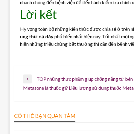
nhanh chóng đến bệnh viện để tiến hành kiểm tra chính 
Lời kết
Hy vọng toàn bộ những kiến thức được chia sẻ ở trên 
ung thư dạ dày
phổ biến nhất hiện nay. Tốt nhất mọi 
hiện những triệu chứng bất thường thì cần đến bệnh v
Điều
TOP những thực phẩm giúp chống nắng từ bên 
Previous
Metasone là thuốc gì? Liều lượng sử dụng thuốc Met
Post
Next
TIN TỨC
TIN TỨC
hướng
Post
Tìm hiểu những cách làm đẹp bằng
Bạn có biết Tết ăn gì cho đỡ ngán
sữa tươi không đường vô cùng đơn
không?
bài
CÓ THỂ BẠN QUAN TÂM
giản
Tháng 12 22, 2023
viết
Tháng 11 2, 2023