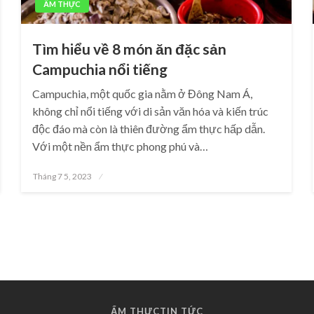
ẨM THỰC
Tìm hiểu về 8 món ăn đặc sản
Campuchia nổi tiếng
Campuchia, một quốc gia nằm ở Đông Nam Á,
không chỉ nổi tiếng với di sản văn hóa và kiến trúc
độc đáo mà còn là thiên đường ẩm thực hấp dẫn.
Với một nền ẩm thực phong phú và…
Posted
Tháng 7 5, 2023
on
ẨM THỰC
TIN TỨC