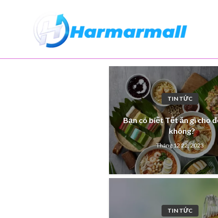
My WordPress Blog
TIN TỨC
Bạn có biết Tết ăn gì cho 
không?
Tháng 12 22, 2023
TIN TỨC