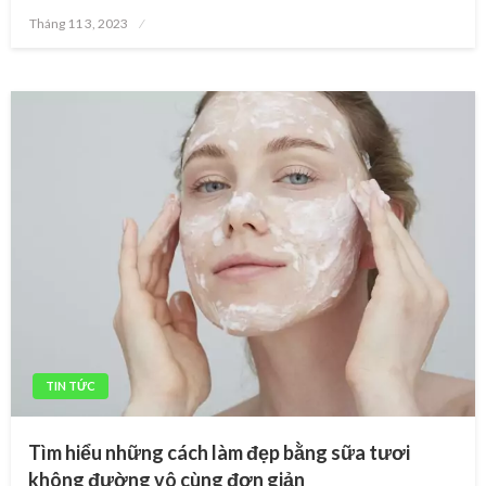
Posted
Tháng 11 3, 2023
on
TIN TỨC
Tìm hiểu những cách làm đẹp bằng sữa tươi
không đường vô cùng đơn giản